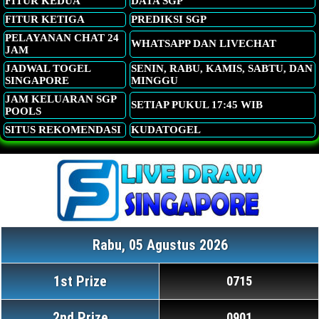
FITUR KEDUA
DATA SGP
FITUR KETIGA
PREDIKSI SGP
PELAYANAN CHAT 24
WHATSAPP DAN LIVECHAT
JAM
JADWAL TOGEL
SENIN, RABU, KAMIS, SABTU, DAN
SINGAPORE
MINGGU
JAM KELUARAN SGP
SETIAP PUKUL 17:45 WIB
POOLS
SITUS REKOMENDASI
KUDATOGEL