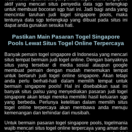
aktif yang mencari situs penyedia data sgp terlengkap
untuk membuat bocoran sgp hari ini. Jadi bagi anda yang
mencintai taruhan judi togel singapore pools, maka
tentunya data sgp terlengkap yang dibuat pada situs ini
dapat anda gunakan sesuka hati.
Pastikan Main Pasaran Togel Singapore
Pools Lewat Situs Togel Online Terpercaya
Banyak pemain togel singapore di Indonesia yang mencari
situs tempat bermain judi togel online. Dengan banyaknya
situs yang tersebar di media sosial ataupun google
membuat pemain dengan mudah menemukan tempat
untuk bertaruh judi togel online singapore. Akan tetapi
anda perlu berhati-hati dalam memilih tempat untuk
bermain singapore pools! Hal ini disebabkan saat ini
banyak situs palsu yang menyediakan pasaran judi togel
singapore akan tetapi mereka memiliki hasil keluaran sgp
yang berbeda. Perlunya ketelitian dalam memilih situs
togel online terpercaya akan membawa anda menuju
kemenangan dan terhindar dari musibah.
Untuk bermain pasaran togel singapore pools, togelmania
wajib mencari situs togel online terpercaya yang aman dan